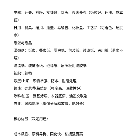
电器：开关、插座、接线盒、灯头、仪表外壳（绝缘好、色浅、成本
低）
日用：餐具、纽扣、瓶盖、马桶盖、化妆盒、工艺品（可着色、硬度
高）
纸张与纸品
湿强剂：纸巾、餐巾纸、厨房纸、包装纸、过滤纸、医用纸（遇水不
烂）
浸渍纸：装饰原纸、绝缘纸、层压板用浸胶纸
纺织与织物
涂层/上浆：织物增强、防水、耐磨处理
铸造：砂芯/型粘结剂（强度高、溃散性好）
涂料/油墨：氨基烤漆、木器底漆、油墨交联剂
农业：缓释氮肥（缓慢分解释放氮，肥效长）
核心优势（决定用途）
成本极低、原料易得、固化快、粘接强度高