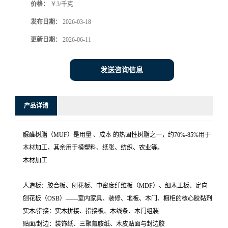
价格：
￥3/千克
发布日期：
2026-03-18
更新日期：
2026-06-11
发送咨询信息
产品详请
脲醛树脂（MUF）是用量 、成本 的热固性树脂之一，约70%-85%用于
木材加工，其余用于模塑料、纸张、纺织、农业等。
木材加工
人造板：胶合板、刨花板、中密度纤维板（MDF）、细木工板、定向
刨花板（OSB）——室内家具、装修、地板、木门、橱柜的核心胶黏剂
实木/指接：实木拼接、指接板、木线条、木门组装
贴面/封边：装饰纸、三聚氰胺纸、木皮贴面与封边胶