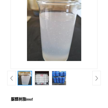
脲醛树脂muf