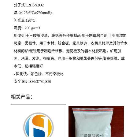
分子式:C2H6N2O2
沸点:126.6°Cat760mmHg
闪光点:120°C
密度:1.200 g/cm3
用途:用于三胺纸浸渍，膜纸等各种纸制品;用于制造粘合剂;工业用增加
强度，柔韧性、用于木材、胶合板、家具制造，农机具修理及其他竹木
材料的粘结剂;用于制造纤维板、泡花板及竹器木材胶粘剂，矿用加
固、堵漏、发泡、强度高、也用于织物和纸张处理剂等;陶瓷纤维。成
本低、粘接强度好
- 固化快、颜色浅、不污染板材
安全说明:S36/37/39;S26
相关产品：