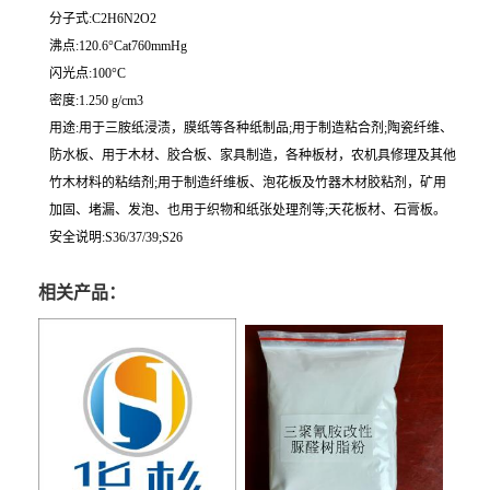
分子式:C2H6N2O2
沸点:120.6°Cat760mmHg
闪光点:100°C
密度:1.250 g/cm3
用途:用于三胺纸浸渍，膜纸等各种纸制品;用于制造粘合剂;陶瓷纤维、
防水板、用于木材、胶合板、家具制造，各种板材，农机具修理及其他
竹木材料的粘结剂;用于制造纤维板、泡花板及竹器木材胶粘剂，矿用
加固、堵漏、发泡、也用于织物和纸张处理剂等;天花板材、石膏板。
安全说明:S36/37/39;S26
相关产品：