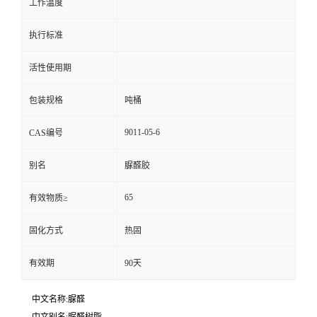
工作温度
执行标准
活性使用期
包装规格
吨桶
9011-05-6
CAS编号
别名
脲醛胶
65
有效物质≥
固化方式
热固
有效期
90天
中文名称:脲醛
中文别名:脲醛树脂