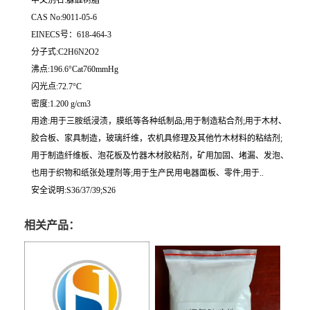
CAS No:9011-05-6
EINECS号：618-464-3
分子式:C2H6N2O2
沸点:196.6°Cat760mmHg
闪光点:72.7°C
密度:1.200 g/cm3
用途:用于三胺纸浸渍，膜纸等各种纸制品;用于制造粘合剂;用于木材、
胶合板、家具制造，玻璃纤维，农机具修理及其他竹木材料的粘结剂;
用于制造纤维板、泡花板及竹器木材胶粘剂，矿用加固、堵漏、发泡、
也用于织物和纸张处理剂等;用于生产民用电器面板、零件;用于..
安全说明:S36/37/39;S26
相关产品：