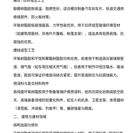
模压 / 拉挤成型工艺
酚醛树脂胶耐高温、阻燃性好，适合模压制备汽车刹车片、轨道交通用
绝缘部件、防火板材等；
环氧树脂胶粘接强度高、力学性能优异，用于拉挤成型玻璃纤维型材
（如建筑用筋材、风电叶片腹板、帐篷支架），成品具有轻质高强、抗
腐蚀的优势。
缠绕成型工艺
环氧树脂胶和不饱和聚酯树脂胶均有应用，前者用于制造高压玻璃钢管
道、储气瓶（如车用压缩天然气瓶），后者用于制作中低压输水、输油
管道，胶层可保证纤维层间结合紧密，提升管道耐压与抗腐蚀能力。
预浸料与复合材料构件
高纯度环氧树脂胶用于制备玻璃纤维预浸料，经热压固化后制成航空航
天、高端装备领域的轻量化构件，如无人机机身、卫星支架、体育器材
（滑雪板、冲浪板、钓鱼竿）等，兼顾强度与精度。
二、 建筑与建材领域
结构加固与修补