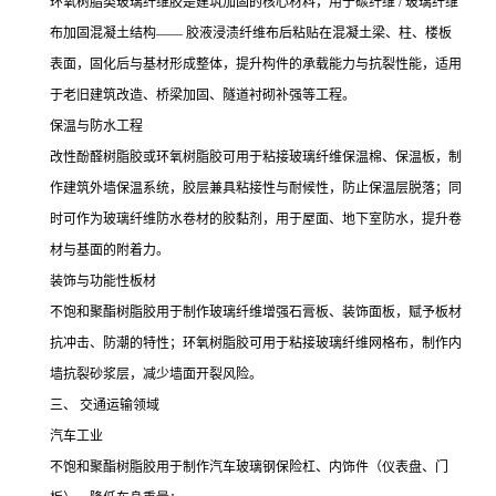
环氧树脂类玻璃纤维胶是建筑加固的核心材料，用于碳纤维 / 玻璃纤维
布加固混凝土结构—— 胶液浸渍纤维布后粘贴在混凝土梁、柱、楼板
表面，固化后与基材形成整体，提升构件的承载能力与抗裂性能，适用
于老旧建筑改造、桥梁加固、隧道衬砌补强等工程。
保温与防水工程
改性酚醛树脂胶或环氧树脂胶可用于粘接玻璃纤维保温棉、保温板，制
作建筑外墙保温系统，胶层兼具粘接性与耐候性，防止保温层脱落；同
时可作为玻璃纤维防水卷材的胶黏剂，用于屋面、地下室防水，提升卷
材与基面的附着力。
装饰与功能性板材
不饱和聚酯树脂胶用于制作玻璃纤维增强石膏板、装饰面板，赋予板材
抗冲击、防潮的特性；环氧树脂胶可用于粘接玻璃纤维网格布，制作内
墙抗裂砂浆层，减少墙面开裂风险。
三、 交通运输领域
汽车工业
不饱和聚酯树脂胶用于制作汽车玻璃钢保险杠、内饰件（仪表盘、门