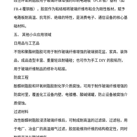
改性环氧树脂胶用于玻璃纤维增强的印制电路板（PCB 板）基材（如
FR-4 覆铜板），胶层作为粘结相将玻璃纤维布粘合为刚性板材，赋予
电路板耐高温、抗弯折、绝缘的特性，是消费电子、通信设备的核心基
础材料。
五、 其他小众应用领域
日用品与工艺品
不饱和聚酯树脂胶可用于制作玻璃纤维增强的玻璃钢花盆、家具、装饰
品，成品造型丰富、重量轻且耐磕碰；也可作为手工 DIY 的胶粘剂，
用于玻璃纤维制品的修补与粘接。
防腐工程
酚醛树脂胶和环氧树脂胶耐化学介质腐蚀，可用于制作玻璃纤维增强的
防腐衬里，覆盖化工设备内壁、电镀槽、酸碱储罐，防止设备被腐蚀介
质侵蚀。
过滤材料
改性酚醛树脂胶浸渍玻璃纤维后，可制成耐高温的过滤袋、过滤毡，用
于电厂、冶金厂的高温烟气过滤，胶层能维持纤维的结构稳定性，同时