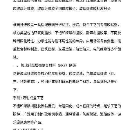
玻璃纤维胶供货商，玻璃纤维胶供应商，玻璃纤维胶商家直销，现货供
应玻璃纤维胶，玻璃纤维胶全国供应报价，玻璃纤维胶批发报价
玻璃纤维胶是一类适配玻璃纤维粘接、浸渍、复合工艺的专用胶粘剂，
核心类型包括环氧树脂胶、不饱和聚酯树脂胶、酚醛树脂胶等，不同胶
种因固化特性、力学性能与耐环境性能的差异，应用场景各有侧重，覆
盖复合材料制造、建筑建材、交通运输、航空航天、电气绝缘等多个领
域。
一、 玻璃纤维增强复合材料（FRP）制造
这是玻璃纤维胶最核心的应用领域，通过浸渍、包覆玻璃纤维（纱、
布、毡等形态），经固化成型制备高性能复合材料，具体细分场景如
下：
手糊 / 喷射成型工艺
不饱和聚酯树脂胶因黏度低、常温固化、成本低廉的特点，是该工艺的
胶种，广泛用于制作玻璃钢水箱、通风管道、防腐储罐、渔船船体、游
乐设施壳体等产品。