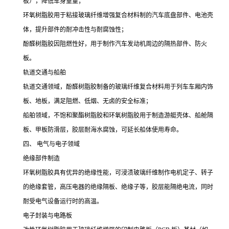
板），降低车身重量；
环氧树脂胶用于粘接玻璃纤维增强复合材料制的汽车底盘部件、电池壳
体，提升部件的耐冲击性与耐腐蚀性；
酚醛树脂胶因阻燃性好，用于制作汽车发动机周边的隔热部件、防火
板。
轨道交通与船舶
轨道交通领域，酚醛树脂胶制备的玻璃纤维复合材料用于列车车厢内饰
板、地板，满足阻燃、低烟、无卤的安全标准；
船舶领域，不饱和聚酯树脂胶和环氧树脂胶用于制造游艇壳体、船舱隔
板、甲板防滑层，胶层耐海水腐蚀，可延长船体使用寿命。
四、 电气与电子领域
绝缘部件制造
环氧树脂胶具有优异的绝缘性能，可浸渍玻璃纤维制作电机定子、转子
的绝缘套管，高压电器的绝缘隔板、绝缘子等，胶层能隔绝电流，同时
耐受电气设备运行时的高温。
电子封装与电路板