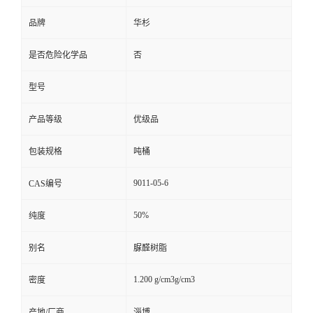
品牌
华杉
是否危险化学品
否
型号
产品等级
优级品
包装规格
吨桶
9011-05-6
CAS编号
50%
纯度
别名
脲醛树脂
1.200 g/cm3g/cm3
密度
产地/厂商
淄博