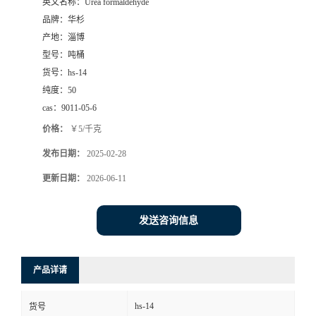
英文名称：
Urea formaldehyde
品牌：
华杉
产地：
淄博
型号：
吨桶
货号：
hs-14
纯度：
50
cas：
9011-05-6
价格：
￥5/千克
发布日期：
2025-02-28
更新日期：
2026-06-11
发送咨询信息
产品详请
hs-14
货号