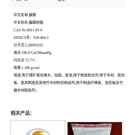
中文名称:脲醛
中文别名:脲醛树脂
CAS No:9011-05-6
EINECS号：618-464-3
分子式:C2H6N2O2
沸点:196.6°Cat760mmHg
闪光点:72.7°C
密度:1.200 g/cm3
用途:用于煤矿填充堵水，加固，发泡;用于制造粘合剂;用于木材、胶合
板、家具制造及其他竹木材料的粘结剂;用于制造纤维板、泡花板及竹
器木材胶粘剂，
相关产品：